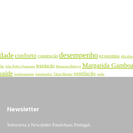
desempenho
dade
conforto
economia
construção
eficiên
Margarida Gambo
legislação
ião
João Pedro Quaresma
Macarena Bohoyo
saúde
ventilação
sombreamento
testemunhos
Tânia Martins
verão
Newsletter
Subscreva a Newsletter Passivhaus Portugal.