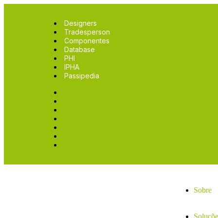
Designers
Tradesperson
Componentes
Database
PHI
IPHA
Passipedia
Designers
Tradesperson
Componentes
Database
PHI
IPHA
Passipedia
Sobre
Soluçõe