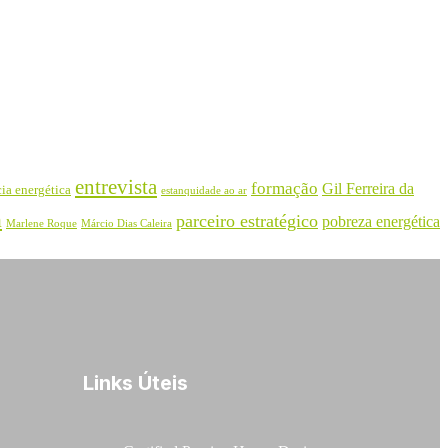
entrevista
formação
Gil Ferreira da
cia energética
estanquidade ao ar
a
parceiro estratégico
pobreza energética
Marlene Roque
Márcio Dias Caleira
Links Úteis