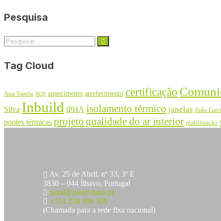
Pesquisa
Tag Cloud
Comuni
certificação
aquecimento
arrefecimento
Ana Varela
AQS
Inbuild
isolamento térmico
janelas
Silva
iPHA
João Gav
projeto
qualidade do ar interior
pontes térmicas
reabilitação
Av. 25 de Abril, nº 33, 3º E
3830 – 044 Ílhavo, Portugal
geral@passivhaus.pt
+351 234 096 309
(Chamada para a rede fixa nacional)