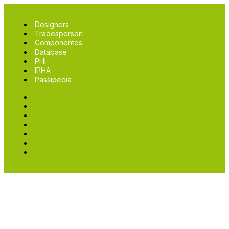
Designers
Tradesperson
Componentes
Database
PHI
IPHA
Passipedia
Designers
Tradesperson
Componentes
Database
PHI
IPHA
Passipedia