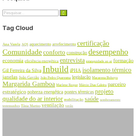
Tag Cloud
certificação
aquecimento
arrefecimento
Ana Varela
AQS
desempenho
Comunidade
conforto
construção
entrevista
economia
formação
eficiência energética
estanquidade ao ar
Inbuild
isolamento térmico
Gil Ferreira da Silva
iPHA
janelas
legislação
João Gavião
João Pedro Quaresma
Macarena Bohoyo
Margarida Gamboa
parceiro
Marlene Roque
Márcio Dias Caleira
projeto
estratégico
pobreza energética
pontes térmicas
qualidade do ar interior
saúde
reabilitação
sombreamento
ventilação
testemunhos
Tânia Martins
verão