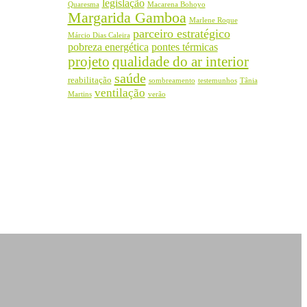
legislação
Quaresma
Macarena Bohoyo
Margarida Gamboa
Marlene Roque
parceiro estratégico
Márcio Dias Caleira
pobreza energética
pontes térmicas
projeto
qualidade do ar interior
saúde
reabilitação
sombreamento
testemunhos
Tânia
ventilação
Martins
verão