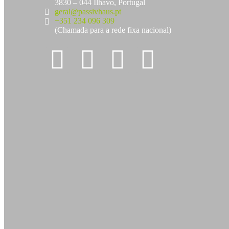
3830 – 044 Ílhavo, Portugal
geral@passivhaus.pt
+351 234 096 309
(Chamada para a rede fixa nacional)