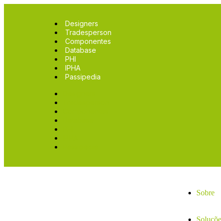
Designers
Tradesperson
Componentes
Database
PHI
IPHA
Passipedia
Designers
Tradesperson
Componentes
Database
PHI
IPHA
Passipedia
Sobre
Soluçõe