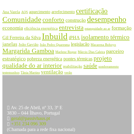
certificação
aquecimento
arrefecimento
Ana Varela
AQS
desempenho
Comunidade
conforto
construção
entrevista
economia
formação
eficiência energética
estanquidade ao ar
Inbuild
isolamento térmico
Gil Ferreira da Silva
iPHA
janelas
legislação
João Gavião
João Pedro Quaresma
Macarena Bohoyo
Margarida Gamboa
parceiro
Marlene Roque
Márcio Dias Caleira
projeto
estratégico
pobreza energética
pontes térmicas
qualidade do ar interior
saúde
reabilitação
sombreamento
ventilação
testemunhos
Tânia Martins
verão
Av. 25 de Abril, nº 33, 3º E
3830 – 044 Ílhavo, Portugal
geral@passivhaus.pt
+351 234 096 309
(Chamada para a rede fixa nacional)