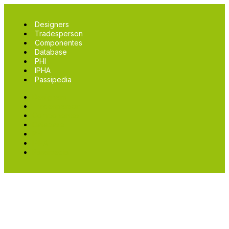
Designers
Tradesperson
Componentes
Database
PHI
IPHA
Passipedia
Designers
Tradesperson
Componentes
Database
PHI
IPHA
Passipedia