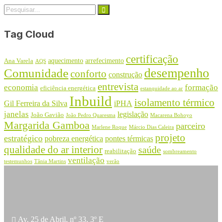
Tag Cloud
certificação
aquecimento
arrefecimento
Ana Varela
AQS
desempenho
Comunidade
conforto
construção
entrevista
economia
formação
eficiência energética
estanquidade ao ar
Inbuild
isolamento térmico
Gil Ferreira da Silva
iPHA
janelas
legislação
João Gavião
João Pedro Quaresma
Macarena Bohoyo
Margarida Gamboa
parceiro
Marlene Roque
Márcio Dias Caleira
projeto
estratégico
pobreza energética
pontes térmicas
qualidade do ar interior
saúde
reabilitação
sombreamento
ventilação
testemunhos
Tânia Martins
verão
Av. 25 de Abril, nº 33, 3º E