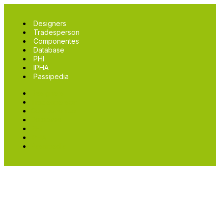
Designers
Tradesperson
Componentes
Database
PHI
IPHA
Passipedia
Designers
Tradesperson
Componentes
Database
PHI
IPHA
Passipedia