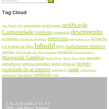
Tag Cloud
certificação
aquecimento
arrefecimento
Ana Varela
AQS
desempenho
Comunidade
conforto
construção
entrevista
economia
formação
eficiência energética
estanquidade ao ar
Inbuild
isolamento térmico
Gil Ferreira da Silva
iPHA
janelas
legislação
João Gavião
João Pedro Quaresma
Macarena Bohoyo
Margarida Gamboa
parceiro
Marlene Roque
Márcio Dias Caleira
projeto
estratégico
pobreza energética
pontes térmicas
qualidade do ar interior
saúde
reabilitação
sombreamento
ventilação
testemunhos
Tânia Martins
verão
Av. 25 de Abril, nº 33, 3º E
3830 – 044 Ílhavo, Portugal