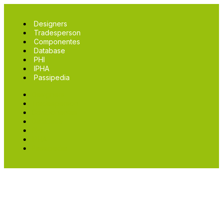
Designers
Tradesperson
Componentes
Database
PHI
IPHA
Passipedia
Designers
Tradesperson
Componentes
Database
PHI
IPHA
Passipedia