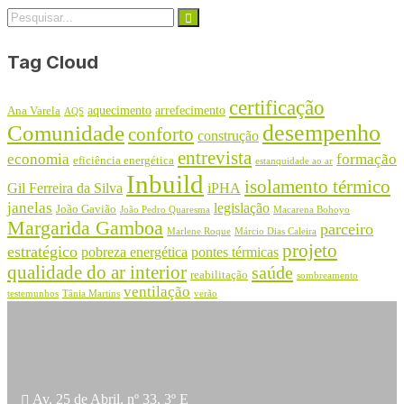
Tag Cloud
certificação
aquecimento
arrefecimento
Ana Varela
AQS
desempenho
Comunidade
conforto
construção
entrevista
economia
formação
eficiência energética
estanquidade ao ar
Inbuild
isolamento térmico
Gil Ferreira da Silva
iPHA
janelas
legislação
João Gavião
João Pedro Quaresma
Macarena Bohoyo
Margarida Gamboa
parceiro
Marlene Roque
Márcio Dias Caleira
projeto
estratégico
pobreza energética
pontes térmicas
qualidade do ar interior
saúde
reabilitação
sombreamento
ventilação
testemunhos
Tânia Martins
verão
Av. 25 de Abril, nº 33, 3º E