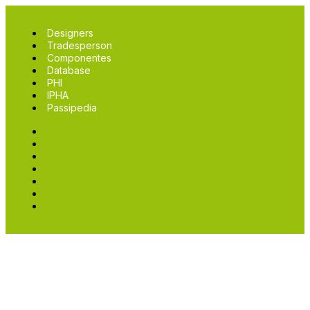
Designers
Tradesperson
Componentes
Database
PHI
IPHA
Passipedia
Designers
Tradesperson
Componentes
Database
PHI
IPHA
Passipedia